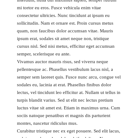
interdum, nulla dui maximus sapien, semper rutrum
mi tortor eu eros. Fusce vehicula enim vitae
consectetur ultricies. Nunc tincidunt at ipsum eu
sollicitudin. Nam et ornare est. Proin cursus metus
quam, non faucibus dolor accumsan vitae. Mauris
ipsum erat, sodales sit amet neque non, tristique
cursus nisl. Sed nisi metus, efficitur eget accumsan
semper, scelerisque eu ante.
Vivamus auctor mauris risus, sed viverra neque
pellentesque ac. Phasellus vestibulum lacus nisl, a
semper sem laoreet quis. Fusce nunc arcu, congue vel
sodales eu, lacinia at erat. Phasellus finibus dolor
lectus, vel tincidunt leo efficitur at. Nullam ut tellus in
turpis blandit varius. Sed ut elit nec lectus pretium
luctus vitae sit amet est. Etiam in maximus urna. Cum
sociis natoque penatibus et magnis dis parturient
montes, nascetur ridiculus mus.
Curabitur tristique nec ex eget posuere. Sed elit lacus,