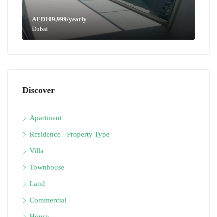
AED109,999/yearly
Dubai
Discover
Apartment
Residence - Property Type
Villa
Townhouse
Land
Commercial
House