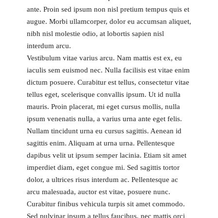
ante. Proin sed ipsum non nisl pretium tempus quis et
augue. Morbi ullamcorper, dolor eu accumsan aliquet,
nibh nisl molestie odio, at lobortis sapien nisl
interdum arcu.
Vestibulum vitae varius arcu. Nam mattis est ex, eu
iaculis sem euismod nec. Nulla facilisis est vitae enim
dictum posuere. Curabitur est tellus, consectetur vitae
tellus eget, scelerisque convallis ipsum. Ut id nulla
mauris. Proin placerat, mi eget cursus mollis, nulla
ipsum venenatis nulla, a varius urna ante eget felis.
Nullam tincidunt urna eu cursus sagittis. Aenean id
sagittis enim. Aliquam at urna urna. Pellentesque
dapibus velit ut ipsum semper lacinia. Etiam sit amet
imperdiet diam, eget congue mi. Sed sagittis tortor
dolor, a ultrices risus interdum ac. Pellentesque ac
arcu malesuada, auctor est vitae, posuere nunc.
Curabitur finibus vehicula turpis sit amet commodo.
Sed pulvinar ipsum a tellus faucibus, nec mattis orci